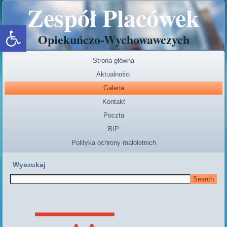
Zespół Placówek
Open toolbar
Opiekuńczo-Wychowawczych
Strona główna
Aktualności
Galeria
Kontakt
Poczta
BIP
Polityka ochrony małoletnich
Wyszukaj