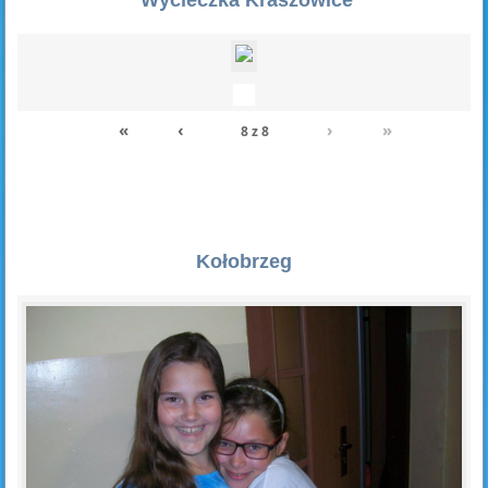
«
‹
›
»
8
z
8
Kołobrzeg