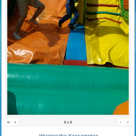
«
‹
›
»
8
z
8
Wycieczka Kraszowice