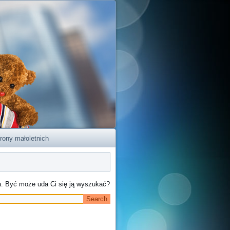
rony małoletnich
na. Być może uda Ci się ją wyszukać?