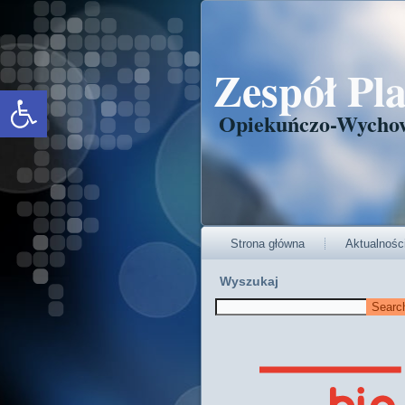
Zespół Pl
Open toolbar
Opiekuńczo-Wycho
Strona główna
Aktualnośc
Wyszukaj