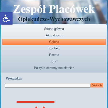
Zespół Placówek
Open toolbar
Opiekuńczo-Wychowawczych
Strona główna
Aktualności
Galeria
Kontakt
Poczta
BIP
Polityka ochrony małoletnich
Wyszukaj