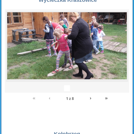
«
‹
›
»
1
z
8
Kołobrzeg