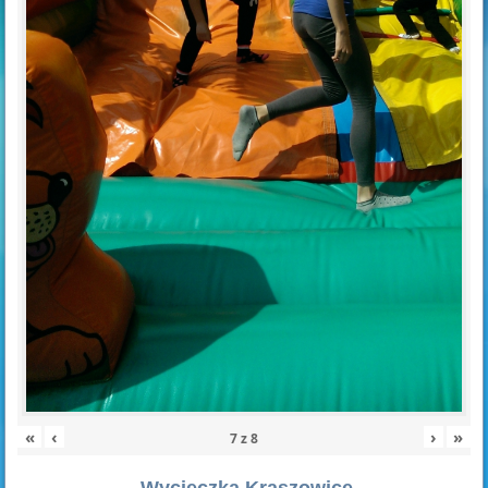
«
‹
›
»
7
z
8
Wycieczka Kraszowice