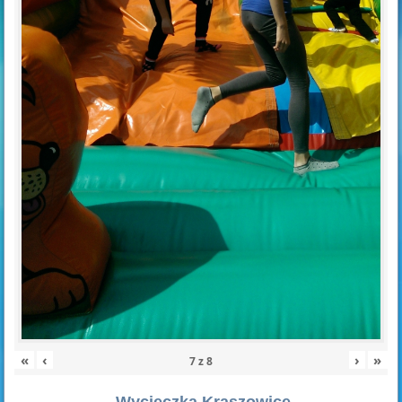
«
‹
›
»
7
z
8
Wycieczka Kraszowice