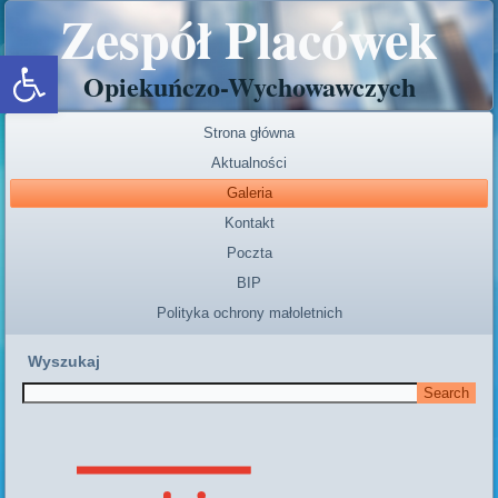
Zespół Placówek
Open toolbar
Opiekuńczo-Wychowawczych
Strona główna
Aktualności
Galeria
Kontakt
Poczta
BIP
Polityka ochrony małoletnich
Wyszukaj