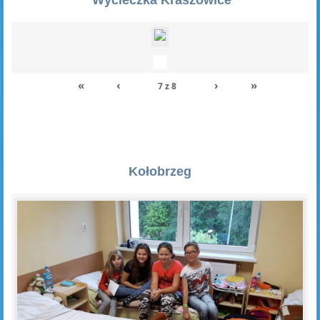
«
‹
›
»
7
z
8
Kołobrzeg