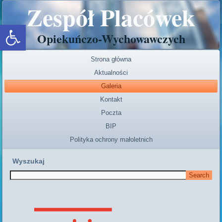
Zespół Placówek
Open toolbar
Opiekuńczo-Wychowawczych
Strona główna
Aktualności
Galeria
Kontakt
Poczta
BIP
Polityka ochrony małoletnich
Wyszukaj