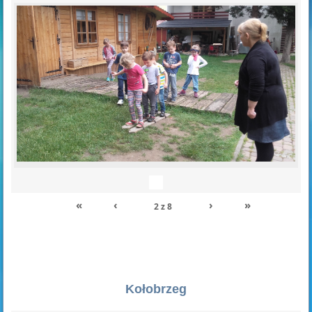
«
‹
›
»
2
z
8
Kołobrzeg