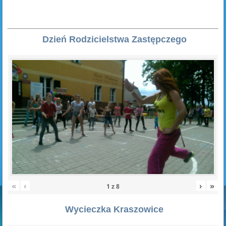
Dzień Rodzicielstwa Zastępczego
«
‹
›
»
1
z
8
Wycieczka Kraszowice