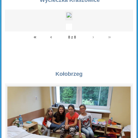
«
‹
›
»
8
z
8
Kołobrzeg