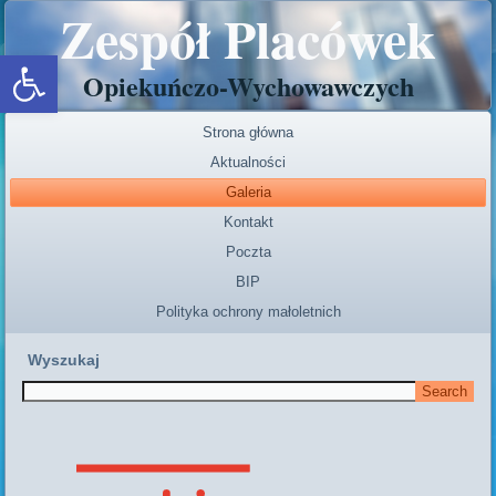
Zespół Placówek
Open toolbar
Opiekuńczo-Wychowawczych
Strona główna
Aktualności
Galeria
Kontakt
Poczta
BIP
Polityka ochrony małoletnich
Wyszukaj