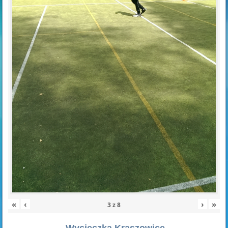
«
‹
›
»
3
z
8
Wycieczka Kraszowice