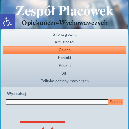
Zespół Placówek
Open toolbar
Opiekuńczo-Wychowawczych
Strona główna
Aktualności
Galeria
Kontakt
Poczta
BIP
Polityka ochrony małoletnich
Wyszukaj