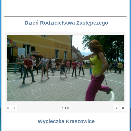
Dzień Rodzicielstwa Zastępczego
«
‹
›
»
1
z
8
Wycieczka Kraszowice