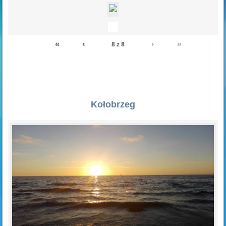
«
‹
›
»
8
z
8
Kołobrzeg