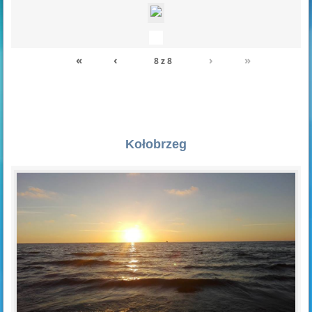
«
‹
›
»
8
z
8
Kołobrzeg