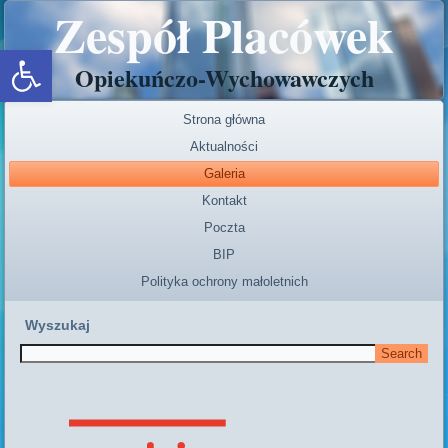
Zespół Placówek
Open toolbar
Opiekuńczo-Wychowawczych
Strona główna
Aktualności
Galeria
Kontakt
Poczta
BIP
Polityka ochrony małoletnich
Wyszukaj