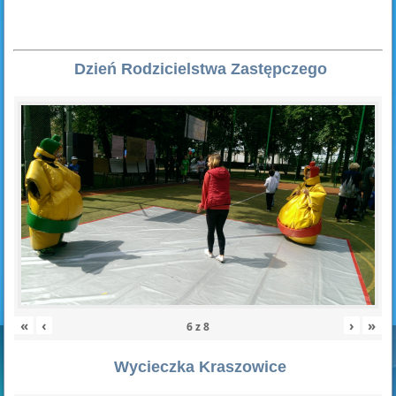
Dzień Rodzicielstwa Zastępczego
«
‹
›
»
6
z
8
Wycieczka Kraszowice