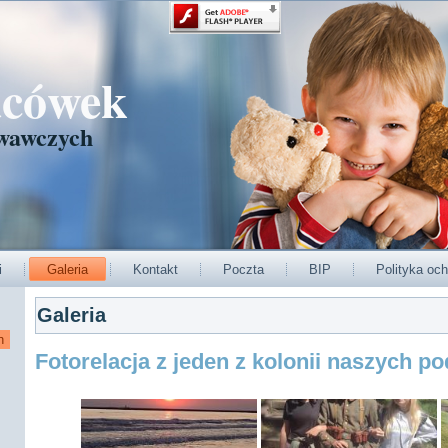
acówek
wawczych
i
Galeria
Kontakt
Poczta
BIP
Polityka och
Galeria
Fotorelacja z jeden z kolonii naszych p