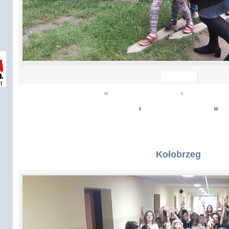
«
‹
›
»
Kołobrzeg