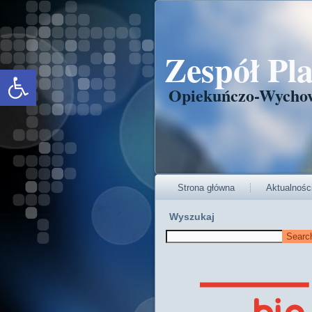
Zespół Pl
Open toolbar
Opiekuńczo-Wycho
Strona główna
Aktualnośc
Wyszukaj