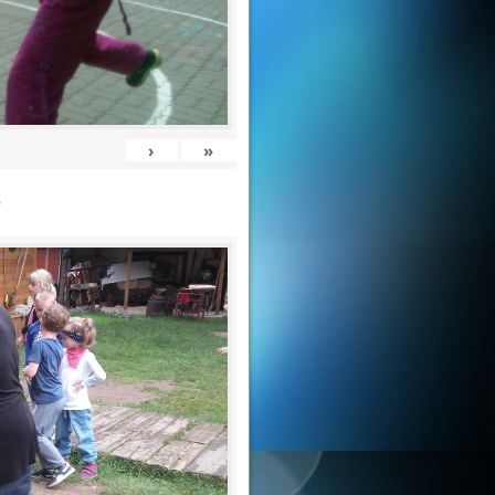
›
»
e