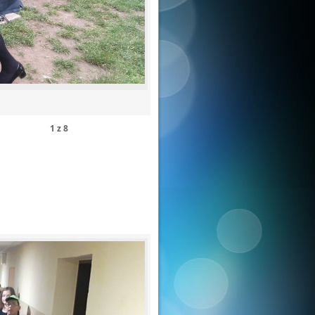
1
z
8