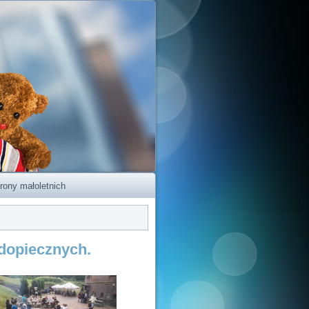
rony małoletnich
odopiecznych.