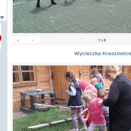
«
‹
1
z
8
Wycieczka Kraszowic