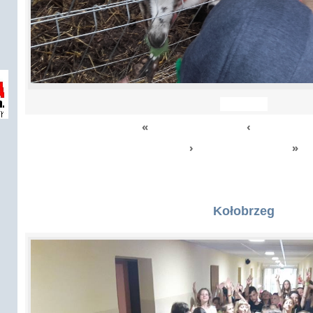
«
‹
›
»
Kołobrzeg