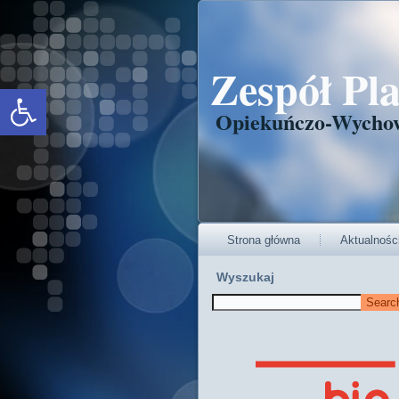
Zespół Pl
Open toolbar
Opiekuńczo-Wycho
Strona główna
Aktualnośc
Wyszukaj