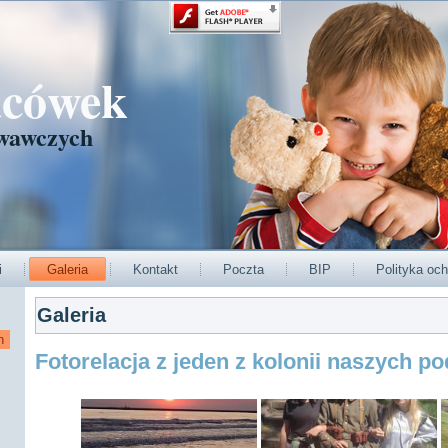
acówek
wawczych
i
Galeria
Kontakt
Poczta
BIP
Polityka och
Galeria
Fotorelacja z jeden z kolonii naszych p