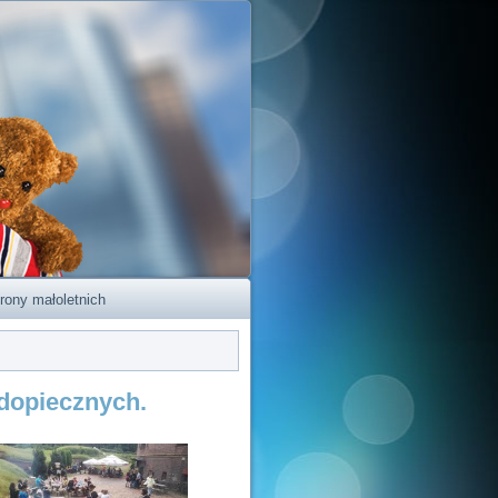
rony małoletnich
odopiecznych.