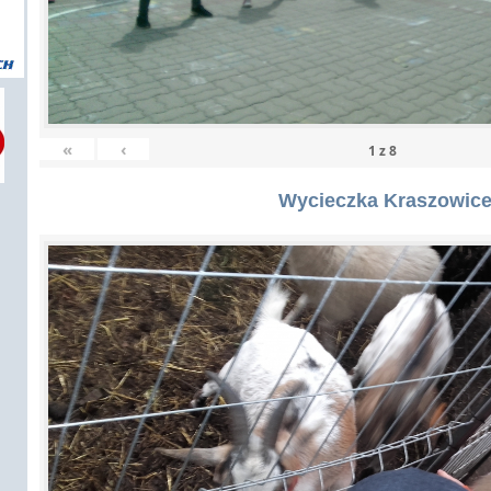
«
‹
1
z
8
Wycieczka Kraszowic