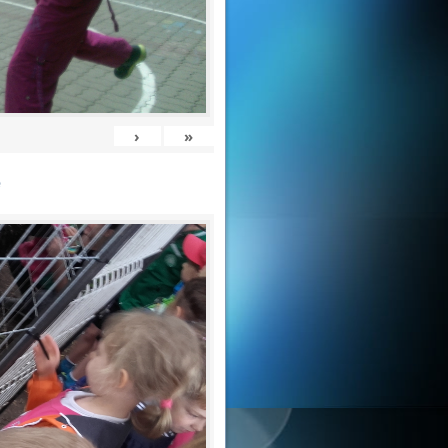
›
»
e