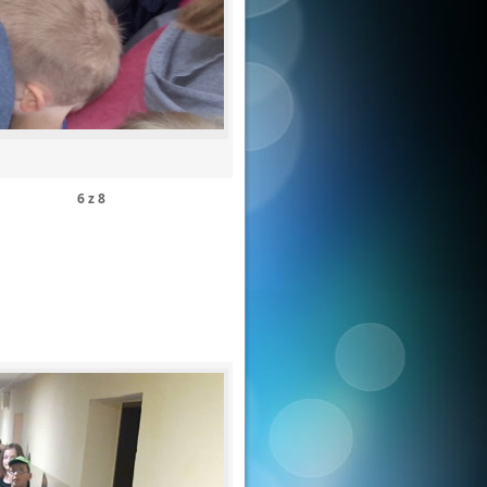
6
z
8