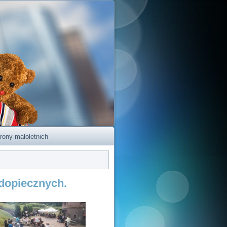
rony małoletnich
odopiecznych.