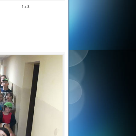
1
z
8