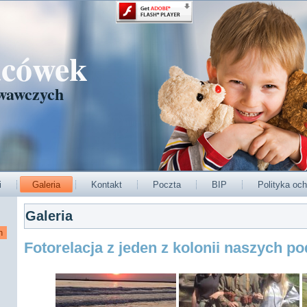
acówek
wawczych
i
Galeria
Kontakt
Poczta
BIP
Polityka och
Galeria
Fotorelacja z jeden z kolonii naszych p