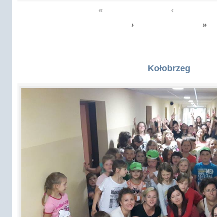
«
‹
›
»
Kołobrzeg