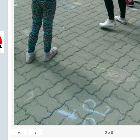
«
‹
2
z
8