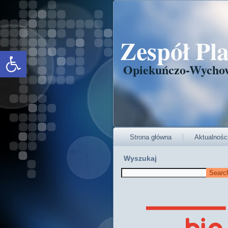
Zespół Pl
Open toolbar
Opiekuńczo-Wycho
Strona główna
Aktualnośc
Wyszukaj