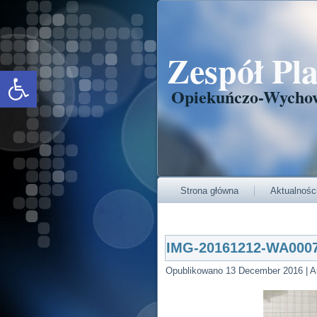
Zespół Pl
Open toolbar
Opiekuńczo-Wycho
Strona główna
Aktualnośc
IMG-20161212-WA000
Opublikowano
13 December 2016
|
A