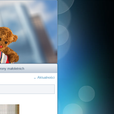
rony małoletnich
←
Aktualności