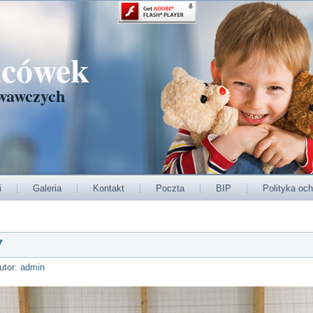
acówek
wawczych
i
Galeria
Kontakt
Poczta
BIP
Polityka och
7
utor:
admin