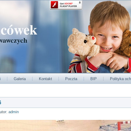
acówek
wawczych
i
Galeria
Kontakt
Poczta
BIP
Polityka och
6
utor:
admin