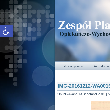
Zespół Pl
Open toolbar
Opiekuńczo-Wycho
Strona główna
Aktualnośc
IMG-20161212-WA001
Opublikowano
13 December 2016
|
A