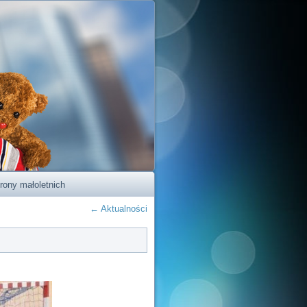
rony małoletnich
←
Aktualności