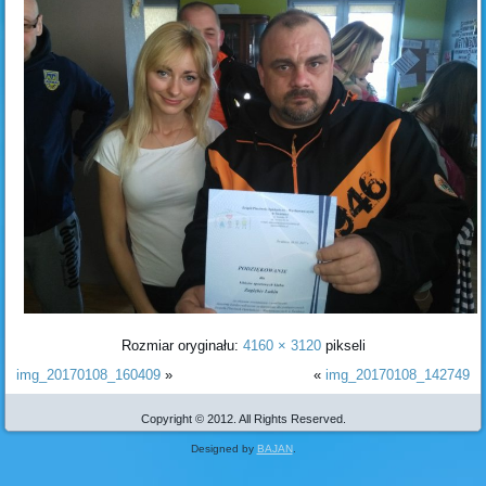
Rozmiar oryginału:
4160 × 3120
pikseli
img_20170108_160409
»
«
img_20170108_142749
Copyright © 2012. All Rights Reserved.
Designed by
BAJAN
.