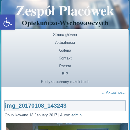
Zespół Placówek
Open toolbar
Opiekuńczo-Wychowawczych
Strona główna
Aktualności
Galeria
Kontakt
Poczta
BIP
Polityka ochrony małoletnich
←
Aktualności
img_20170108_143243
Opublikowano
18 January 2017
|
Autor:
admin