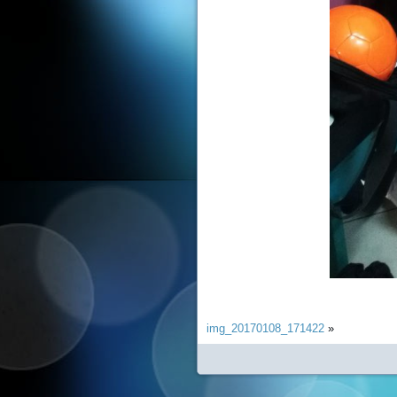
img_20170108_171422
»