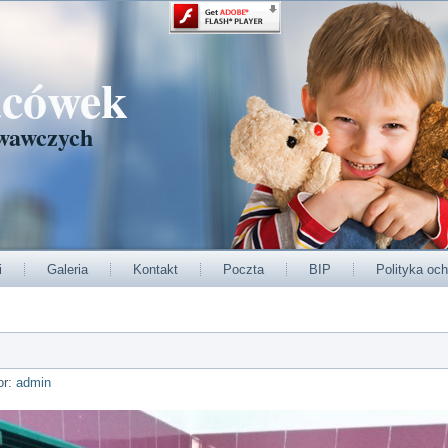
acówek
wawczych
i
Galeria
Kontakt
Poczta
BIP
Polityka och
or:
admin