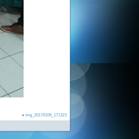
«
img_20170108_171323