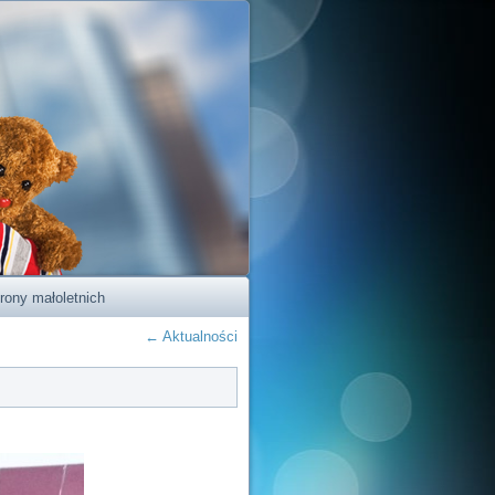
rony małoletnich
←
Aktualności