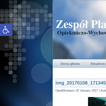
Zespół Pl
Open toolbar
Opiekuńczo-Wycho
Strona główna
Aktualnośc
img_20170108_171345
Opublikowano
18 January 2017
|
Aut