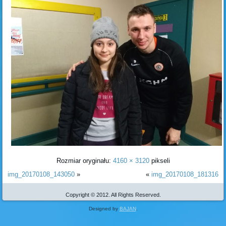
Rozmiar oryginału:
4160 × 3120
pikseli
img_20170108_143050
»
«
img_20170108_181316
Copyright © 2012. All Rights Reserved.
Designed by
BAJAN
.