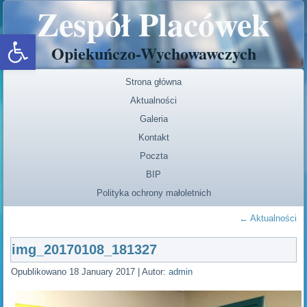
Zespół Placówek
Open toolbar
Opiekuńczo-Wychowawczych
Strona główna
Aktualności
Galeria
Kontakt
Poczta
BIP
Polityka ochrony małoletnich
←
Aktualności
img_20170108_181327
Opublikowano
18 January 2017
|
Autor:
admin