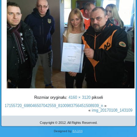
Rozmiar oryginału:
4160 × 3120
pikseli
17155720_698046507042559_8100983756451508939_n
»
«
img_20170108_143109
Copyright © 2012. All Rights Reserved.
Designed by
BAJAN
.