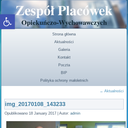
Zespół Placówek
Open toolbar
Opiekuńczo-Wychowawczych
Strona główna
Aktualności
Galeria
Kontakt
Poczta
BIP
Polityka ochrony małoletnich
←
Aktualności
img_20170108_143233
Opublikowano
18 January 2017
|
Autor:
admin