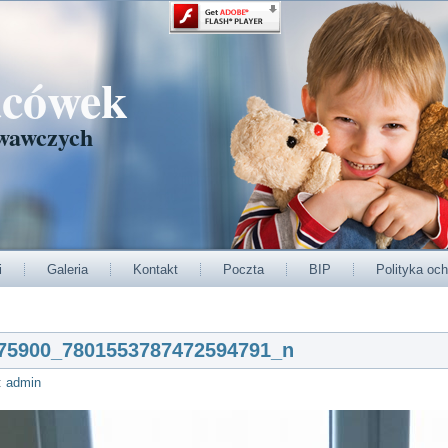
acówek
wawczych
i
Galeria
Kontakt
Poczta
BIP
Polityka och
75900_7801553787472594791_n
:
admin