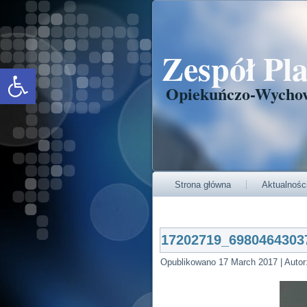
Zespół Pl
Open toolbar
Opiekuńczo-Wycho
Strona główna
Aktualnośc
17202719_6980464303
Opublikowano
17 March 2017
|
Autor